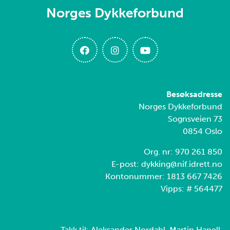
Norges Dykkeforbund
Besøksadresse
Norges Dykkeforbund
Sognsveien 73
0854 Oslo
Org. nr: 970 261 850
E-post: dykking@nif.idrett.no
Kontonummer: 1813 667 7426
Vipps: # 564477
Takk til: Aleksander Nordahl, Martin Hanell,