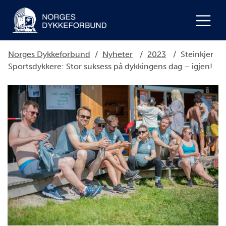
Norges Dykkeforbund
/
Nyheter
/
2023
/
Steinkjer
Sportsdykkere: Stor suksess på dykkingens dag – igjen!