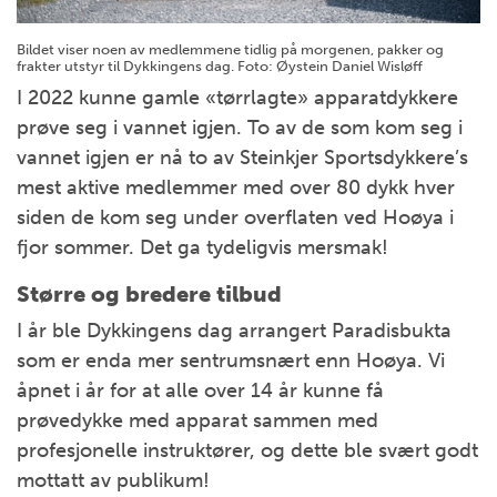
Bildet viser noen av medlemmene tidlig på morgenen, pakker og
frakter utstyr til Dykkingens dag. Foto: Øystein Daniel Wisløff
I 2022 kunne gamle «tørrlagte» apparatdykkere
prøve seg i vannet igjen. To av de som kom seg i
vannet igjen er nå to av Steinkjer Sportsdykkere’s
mest aktive medlemmer med over 80 dykk hver
siden de kom seg under overflaten ved Hoøya i
fjor sommer. Det ga tydeligvis mersmak!
Større og bredere tilbud
I år ble Dykkingens dag arrangert Paradisbukta
som er enda mer sentrumsnært enn Hoøya. Vi
åpnet i år for at alle over 14 år kunne få
prøvedykke med apparat sammen med
profesjonelle instruktører, og dette ble svært godt
mottatt av publikum!