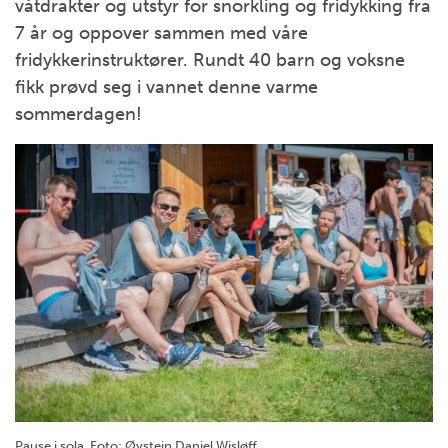
våtdrakter og utstyr for snorkling og fridykking fra
7 år og oppover sammen med våre
fridykkerinstruktører. Rundt 40 barn og voksne
fikk prøvd seg i vannet denne varme
sommerdagen!
Pause i sola. Foto: Øystein Daniel Wisløff