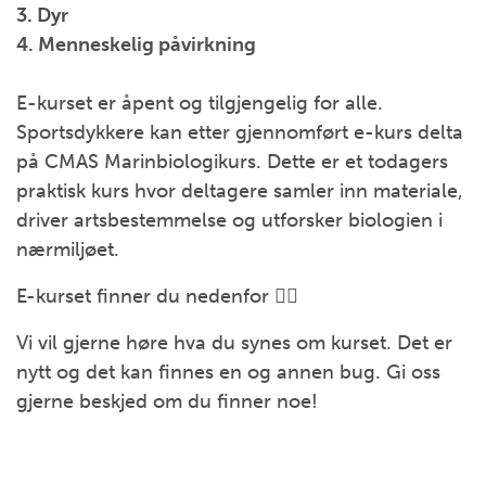
3. Dy
r
4. Menneskelig påvirkning
E
-
k
urset er åpent og tilgjengelig for alle.
Sportsdykkere kan etter gjennomført e
-
kurs
delta
på CMAS Marinbiologikurs. Dette er et todagers
praktisk kurs hvor deltagere
samler inn materiale,
driver artsbestemmelse og utforsker biologien i
nærmiljøet.
E-kurset finner du nedenfor 👇🏻
Vi vil gjerne høre hva du synes om kurset. Det er
nytt og det kan finnes en og annen bug. Gi oss
gjerne beskjed om du finner noe!