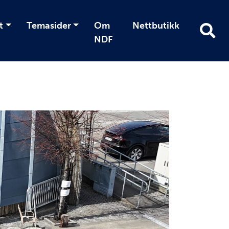
t
Temasider
Om
Nettbutikk
NDF