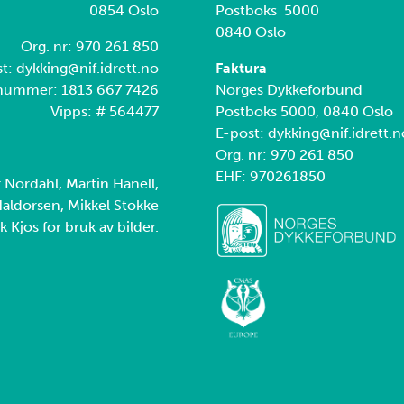
0854 Oslo
Postboks 5000
0840 Oslo
Org. nr: 970 261 850
t: dykking@nif.idrett.no
Faktura
nummer: 1813 667 7426
Norges Dykkeforbund
Vipps: # 564477
Postboks 5000, 0840 Oslo
E-post: dykking@nif.idrett.n
Org. nr: 970 261 850
EHF: 970261850
r Nordahl, Martin Hanell,
aldorsen, Mikkel Stokke
k Kjos for bruk av bilder.