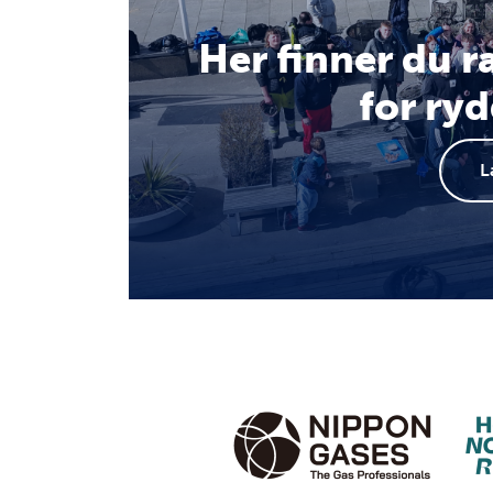
Her finner du 
for ry
L