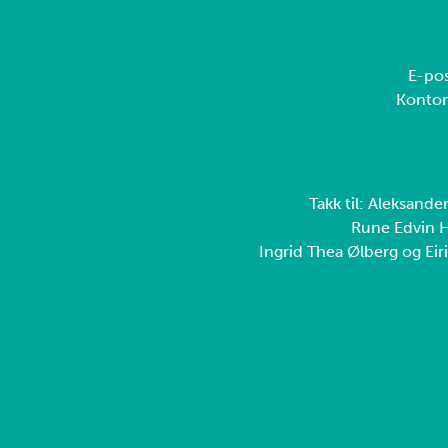
E-pos
Konto
Takk til: Aleksande
Rune Edvin H
Ingrid Thea Ølberg og Eiri