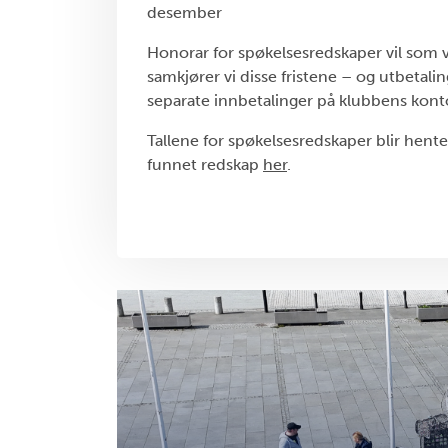
desember
Honorar for spøkelsesredskaper vil som va
samkjører vi disse fristene – og utbetal
separate innbetalinger på klubbens kont
Tallene for spøkelsesredskaper blir hentet
funnet redskap
her
.