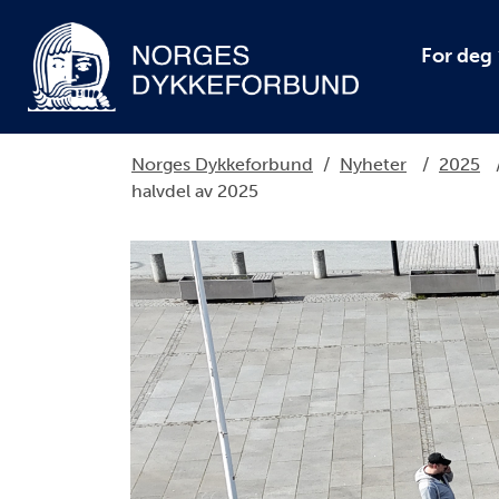
For deg
Norges Dykkeforbund
/
Nyheter
/
2025
halvdel av 2025