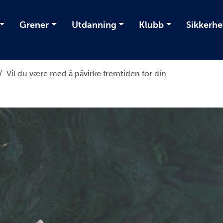
Grener
Utdanning
Klubb
Sikkerhe
/
Vil du være med å påvirke fremtiden for din