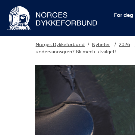
For deg
Norges Dykkeforbund
/
Nyheter
/
2026
undervannsgren? Bli med i utvalget!