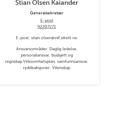
Stian Olsen Kaiander
Generalsekretær
E-post
92207271
E-post: stian.olsen@nif.idrett.no
Ansvarsområder: Daglig ledelse,
personalansvar, budsjett og
regnskap.Virksomhetsplan, samfunnsansvar,
ryddeaksjoner. Vitenskap