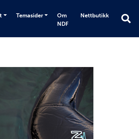
t
Temasider
Om
Nettbutikk
NDF