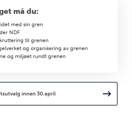
lget må du:
beidet med sin gren
nder NDF
ruttering til grenen
gelverket
og organisering av grenen
rne og miljøet rundt grenen
ettsutvalg innen 30.april