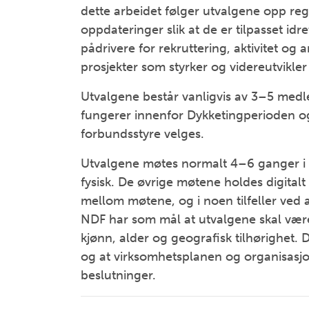
dette arbeidet følger utvalgene opp reg
oppdateringer slik at de er tilpasset idr
pådrivere for rekruttering, aktivitet og a
prosjekter som styrker og videreutvikle
Utvalgene består vanligvis av 3–5 med
fungerer innenfor Dykketingperioden og
forbundsstyre velges.
Utvalgene møtes normalt 4–6 ganger i år
fysisk. De øvrige møtene holdes digita
mellom møtene, og i noen tilfeller ved
NDF har som mål at utvalgene skal være
kjønn, alder og geografisk tilhørighet. 
og at virksomhetsplanen og organisasjon
beslutninger.