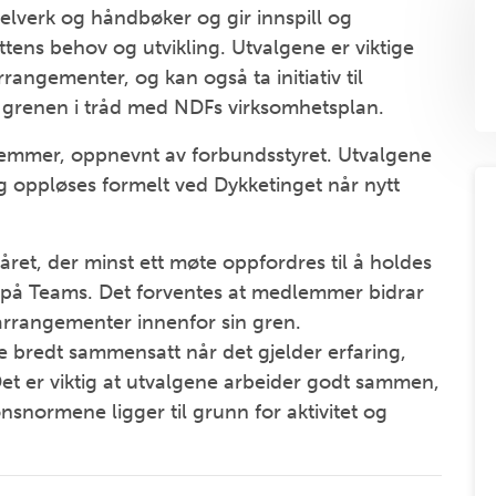
elverk og håndbøker og gir innspill og
ettens behov og utvikling. Utvalgene er viktige
rrangementer, og kan også ta initiativ til
r grenen i tråd med NDFs virksomhetsplan.
lemmer, oppnevnt av forbundsstyret. Utvalgene
 oppløses formelt ved Dykketinget når nytt
et, der minst ett møte oppfordres til å holdes
lt på Teams. Det forventes at medlemmer bidrar
 arrangementer innenfor sin gren.
 bredt sammensatt når det gjelder erfaring,
Det er viktig at utvalgene arbeider godt sammen,
snormene ligger til grunn for aktivitet og