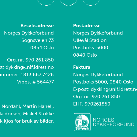
Besøksadresse
Postadresse
Norges Dykkeforbund
Norges Dykkeforbund
Sognsveien 73
Ullevål Stadion
0854 Oslo
Postboks 5000
0840 Oslo
Org. nr: 970 261 850
t: dykking@nif.idrett.no
Faktura
nummer: 1813 667 7426
Norges Dykkeforbund
Vipps: # 564477
Postboks 5000, 0840 Oslo
E-post: dykking@nif.idrett.n
Org. nr: 970 261 850
EHF: 970261850
r Nordahl, Martin Hanell,
aldorsen, Mikkel Stokke
k Kjos for bruk av bilder.