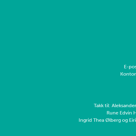
E-pos
Konto
Takk til: Aleksande
Rune Edvin H
Ingrid Thea Ølberg og Eiri