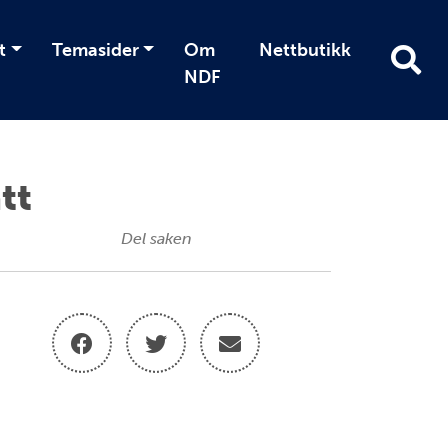
t
Temasider
Om
Nettbutikk
NDF
tt
Del saken