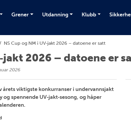
Grener
Utdanning
Klubb
Sikkerhe
/
NS Cup og NM i UV‑jakt 2026 – datoene er satt
jakt 2026 – datoene er sa
nuar 2026
av årets viktigste konkurranser i undervannsjakt
 ny og spennende UV‑jakt‑sesong, og håper
kalenderen.
d