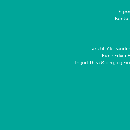
E-pos
Konto
Takk til: Aleksande
Rune Edvin H
Ingrid Thea Ølberg og Eiri