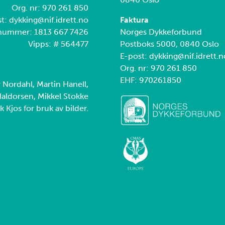
Org. nr: 970 261 850
t: dykking@nif.idrett.no
Faktura
nummer: 1813 667 7426
Norges Dykkeforbund
Vipps: # 564477
Postboks 5000, 0840 Oslo
E-post: dykking@nif.idrett.n
Org. nr: 970 261 850
EHF: 970261850
r Nordahl, Martin Hanell,
aldorsen, Mikkel Stokke
k Kjos for bruk av bilder.