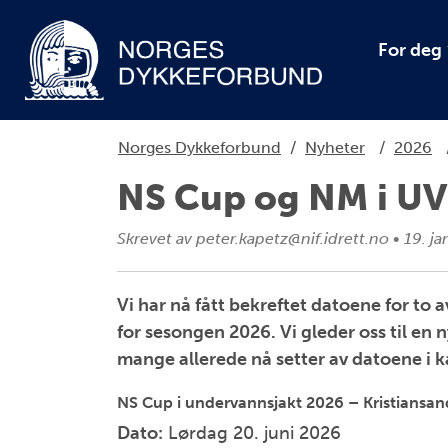
For deg
Norges Dykkeforbund
/
Nyheter
/
2026
NS Cup og NM i UV‑
Skrevet av
peter.kapetz@nif.idrett.no
•
19. ja
Vi har nå fått bekreftet datoene for to 
for sesongen 2026. Vi gleder oss til en
mange allerede nå setter av datoene i 
NS Cup i undervannsjakt 2026 – Kristiansan
Dato:
Lørdag 20. juni 2026