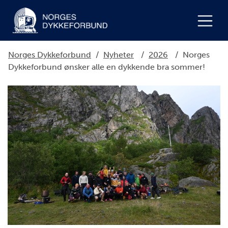
Norges Dykkeforbund
/
Nyheter
/
2026
/
Norges
Dykkeforbund ønsker alle en dykkende bra sommer!