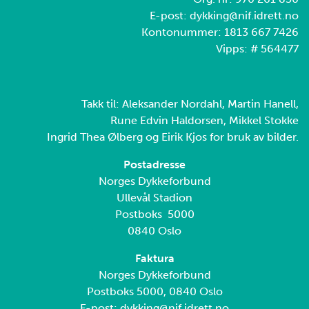
E-post: dykking@nif.idrett.no
Kontonummer: 1813 667 7426
Vipps: # 564477
Takk til: Aleksander Nordahl, Martin Hanell,
Rune Edvin Haldorsen, Mikkel Stokke
Ingrid Thea Ølberg og Eirik Kjos for bruk av bilder.
Postadresse
Norges Dykkeforbund
Ullevål Stadion
Postboks 5000
0840 Oslo
Faktura
Norges Dykkeforbund
Postboks 5000, 0840 Oslo
E-post: dykking@nif.idrett.no