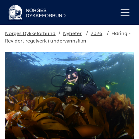
Norges Dykkeforbund
/
Nyheter
/
2026
/
Høring -
Revidert regelverk i undervannsfilm