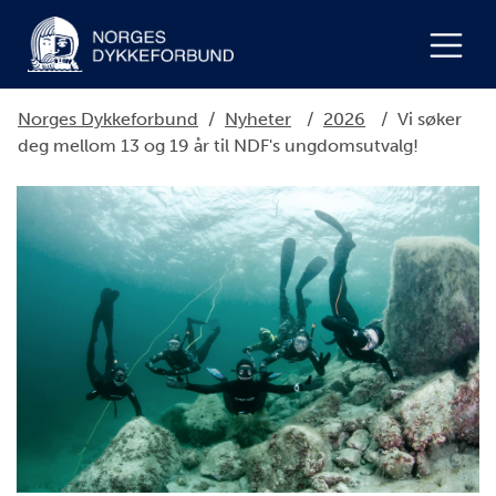
Norges Dykkeforbund
/
Nyheter
/
2026
/
Vi søker
deg mellom 13 og 19 år til NDF's ungdomsutvalg!