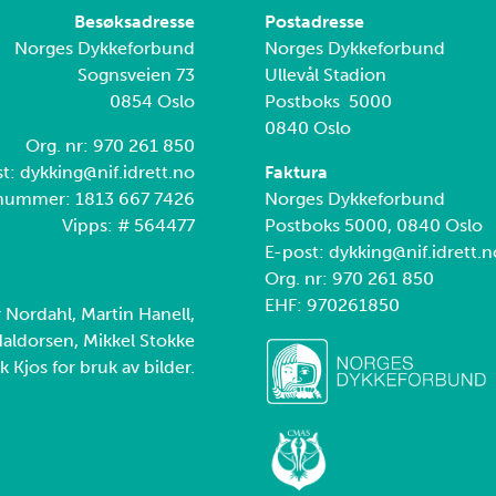
Besøksadresse
Postadresse
Norges Dykkeforbund
Norges Dykkeforbund
Sognsveien 73
Ullevål Stadion
0854 Oslo
Postboks 5000
0840 Oslo
Org. nr: 970 261 850
t: dykking@nif.idrett.no
Faktura
nummer: 1813 667 7426
Norges Dykkeforbund
Vipps: # 564477
Postboks 5000, 0840 Oslo
E-post: dykking@nif.idrett.n
Org. nr: 970 261 850
EHF: 970261850
r Nordahl, Martin Hanell,
aldorsen, Mikkel Stokke
k Kjos for bruk av bilder.