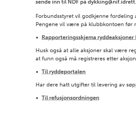
sende inn til NDF på dykking@nif.idret
Forbundsstyret vil godkjenne fordeling
Pengene vil være på klubbkontoen før 
Rapporteringsskjema ryddeaksjoner 
Husk også at alle aksjoner skal være reg
at funn også må registreres etter aksjo
Til ryddeportalen
Har dere hatt utgifter til levering av s
Til refusjonsordningen