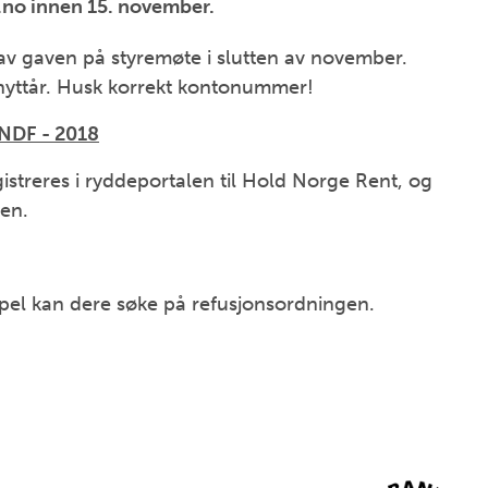
t.no innen 15. november.
 av gaven på styremøte i slutten av november.
nyttår. Husk korrekt kontonummer!
NDF - 2018
istreres i ryddeportalen til Hold Norge Rent, og
nen.
øppel kan dere søke på refusjonsordningen.