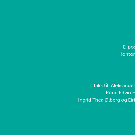
E-pos
Konto
Takk til: Aleksande
Rune Edvin H
Ingrid Thea Ølberg og Eiri