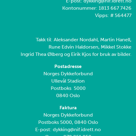
E-post: dykking@nif.idrett.no
Kontonummer: 1813 667 7426
Vipps: # 564477
Takk til: Aleksander Nordahl, Martin Hanell,
Rune Edvin Haldorsen, Mikkel Stokke
Ingrid Thea Ølberg og Eirik Kjos for bruk av bilder.
Postadresse
Norges Dykkeforbund
Ullevål Stadion
Postboks 5000
0840 Oslo
Faktura
Norges Dykkeforbund
Postboks 5000, 0840 Oslo
E-post: dykking@nif.idrett.no