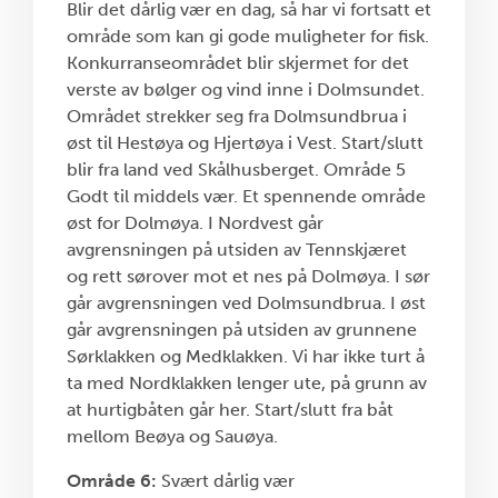
Blir det dårlig vær en dag, så har vi fortsatt et
område som kan gi gode muligheter for fisk.
Konkurranseområdet blir skjermet for det
verste av bølger og vind inne i Dolmsundet.
Området strekker seg fra Dolmsundbrua i
øst til Hestøya og Hjertøya i Vest. Start/slutt
blir fra land ved Skålhusberget. Område 5
Godt til middels vær. Et spennende område
øst for Dolmøya. I Nordvest går
avgrensningen på utsiden av Tennskjæret
og rett sørover mot et nes på Dolmøya. I sør
går avgrensningen ved Dolmsundbrua. I øst
går avgrensningen på utsiden av grunnene
Sørklakken og Medklakken. Vi har ikke turt å
ta med Nordklakken lenger ute, på grunn av
at hurtigbåten går her. Start/slutt fra båt
mellom Beøya og Sauøya.
Område 6:
Svært dårlig vær