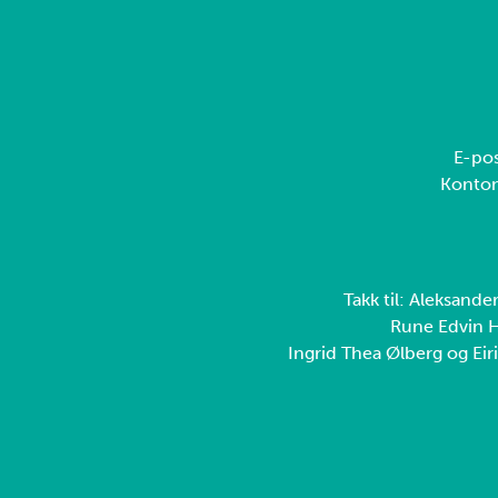
E-pos
Konto
Takk til: Aleksande
Rune Edvin H
Ingrid Thea Ølberg og Eiri