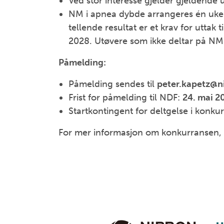
Ved stor interesse gjelder gjeldende 
NM i apnea dybde arrangeres én uke 
tellende resultat er et krav for uttak
2028. Utøvere som ikke deltar på NM r
Påmelding:
Påmelding sendes til
peter.kapetz@ni
Frist for påmelding til NDF:
24. mai 2
Startkontingent for deltgelse i konk
For mer informasjon om konkurransen, 