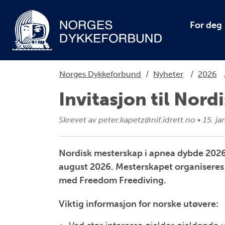
For deg
Norges Dykkeforbund
/
Nyheter
/
2026
Invitasjon til Nor
Skrevet av
peter.kapetz@nif.idrett.no
•
15. ja
Nordisk mesterskap i apnea dybde 2026 
august 2026. Mesterskapet organiseres
med Freedom Freediving.
Viktig informasjon for norske utøvere: