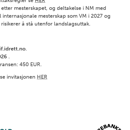
uttaksregler se
HER
etter mesterskapet, og deltakelse i NM med
 til internasjonale mesterskap som VM i 2027 og
isikerer å stå utenfor landslagsuttak.
f.idrett.no
.
026
.
urransen: 450 EUR.
se invitasjonen
HER