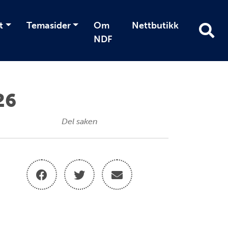
t
Temasider
Om
Nettbutikk
NDF
26
Del saken