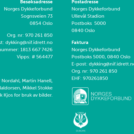
Besøksadresse
Postadresse
Norges Dykkeforbund
Norges Dykkeforbund
Sognsveien 73
Ullevål Stadion
0854 Oslo
Postboks 5000
0840 Oslo
Org. nr: 970 261 850
t: dykking@nif.idrett.no
Faktura
nummer: 1813 667 7426
Norges Dykkeforbund
Vipps: # 564477
Postboks 5000, 0840 Oslo
E-post: dykking@nif.idrett.n
Org. nr: 970 261 850
EHF: 970261850
r Nordahl, Martin Hanell,
aldorsen, Mikkel Stokke
k Kjos for bruk av bilder.